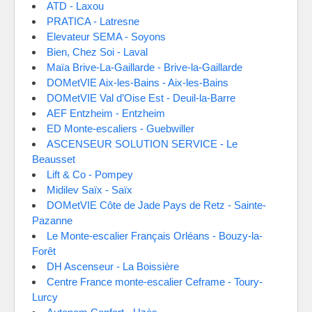
ATD - Laxou
PRATICA - Latresne
Elevateur SEMA - Soyons
Bien, Chez Soi - Laval
Maïa Brive-La-Gaillarde - Brive-la-Gaillarde
DOMetVIE Aix-les-Bains - Aix-les-Bains
DOMetVIE Val d’Oise Est - Deuil-la-Barre
AEF Entzheim - Entzheim
ED Monte-escaliers - Guebwiller
ASCENSEUR SOLUTION SERVICE - Le
Beausset
Lift & Co - Pompey
Midilev Saïx - Saïx
DOMetVIE Côte de Jade Pays de Retz - Sainte-
Pazanne
Le Monte-escalier Français Orléans - Bouzy-la-
Forêt
DH Ascenseur - La Boissière
Centre France monte-escalier Ceframe - Toury-
Lurcy