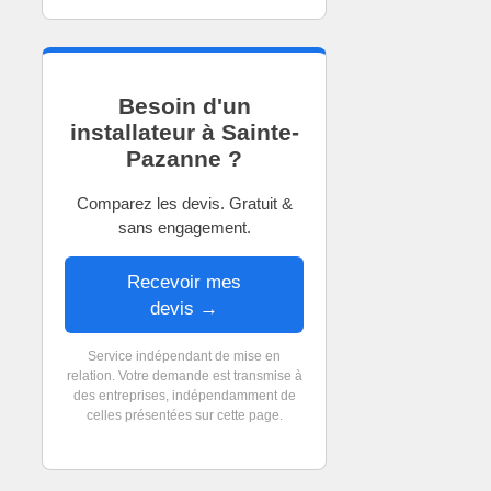
Besoin d'un
installateur à Sainte-
Pazanne ?
Comparez les devis. Gratuit &
sans engagement.
Recevoir mes
devis →
Service indépendant de mise en
relation. Votre demande est transmise à
des entreprises, indépendamment de
celles présentées sur cette page.