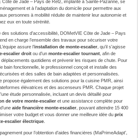
Côte de Jade – Pays de Retz, implanté à Sainte-Pazanne, se
aménagement et à l’adaptation du domicile pour permettre aux
 aux personnes à mobilité réduite de maintenir leur autonomie et
hez eux en toute sérénité.
e des solutions d’accessibilité, DOMetVIE Côte de Jade – Pays
end en charge l’ensemble des travaux pour sécuriser votre
L’équipe assure l’
installation de monte-escalier
, qu’il s’agisse
-escalier droit
ou d’un
monte-escalier tournant
, afin de
les déplacements quotidiens et prévenir les risques de chute. Pour
e bain fonctionnelle, le professionnel conçoit et installe des
curisées et des salles de bain adaptées et personnalisées.
se propose également des solutions pour la cuisine PMR, ainsi
lateformes élévatrices et des ascenseurs PMR. Chaque projet
d’une étude personnalisée, incluant un devis détaillé pour
ion de votre monte-escalier
et une assistance complète pour
n d’une
aide financière monte-escalier
, pouvant atteindre 15 400
timiser votre budget et vous donner une meilleure idée du
prix
e-escalier électrique
.
agnement pour l’obtention d’aides financières (MaPrimeAdapt’,