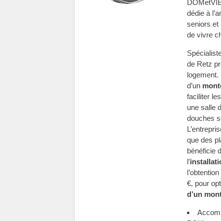
DOMetVIE 
dédie à l’
seniors et
de vivre c
Spécialist
de Retz pr
logement. 
d’un
monte
faciliter 
une salle d
douches sé
L’entrepri
que des p
bénéficie 
l’
installat
l’obtentio
€, pour op
d’un mont
Accomp