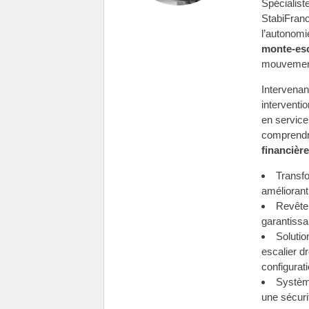
Spécialiste
StabiFran
l’autonomi
monte-esc
mouvement 
Intervenan
interventi
en service
comprendr
financièr
Transfo
améliorant
Revêtem
garantissa
Solutio
escalier d
configurati
Système
une sécuri