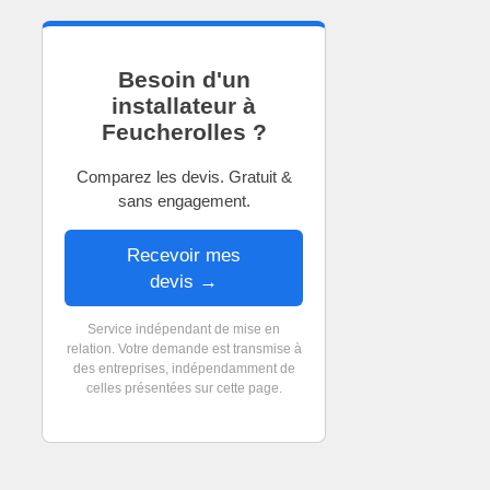
Besoin d'un
installateur à
Feucherolles ?
Comparez les devis. Gratuit &
sans engagement.
Recevoir mes
devis →
Service indépendant de mise en
relation. Votre demande est transmise à
des entreprises, indépendamment de
celles présentées sur cette page.