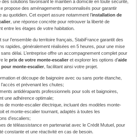
 des solutions favorisant le maintien à domicile en toute sécurité,
ce propose des aménagements personnalisés pour garantir
e au quotidien. Cet expert assure notamment l’
installation de
alier
, une réponse concrète pour retrouver la liberté de
entre les étages de votre habitation.
t sur l’ensemble du territoire français, StabiFrance garantit des
ons rapides, généralement réalisées en 5 heures, pour une mise
 sans délai. L’entreprise offre un accompagnement complet pour
e le
prix de votre monte-escalier
et explorer les options d’
aide
e pour monte-escalier
, facilitant ainsi votre projet.
rmation et découpe de baignoire avec ou sans porte étanche,
 l’accès et prévenant les chutes;
ents antidérapants professionnels pour sols et baignoires,
nt une adhérence optimale;
ns de monte-escalier électrique, incluant des modèles monte-
roit et monte-escalier tournant, adaptés à toutes les
ons d’escaliers;
s de téléassistance en partenariat avec le Crédit Mutuel, pour
té constante et une réactivité en cas de besoin.