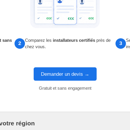
t sans
Comparez les
installateurs certifiés
près de
Sé
2
3
chez vous.
in
Demander un devis →
Gratuit et sans engagement
votre région