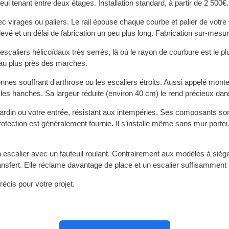
ul tenant entre deux étages. Installation standard, à partir de 2 500€.
c virages ou paliers. Le rail épouse chaque courbe et palier de votre 
élevé et un délai de fabrication un peu plus long. Fabrication sur-mesur
escaliers hélicoïdaux très serrés, là où le rayon de courbure est le p
 au plus près des marches.
onnes souffrant d'arthrose ou les escaliers étroits. Aussi appelé mont
 les hanches. Sa largeur réduite (environ 40 cm) le rend précieux dans
rdin ou votre entrée, résistant aux intempéries. Ses composants sont t
ection est généralement fournie. Il s’installe même sans mur porteur,
escalier avec un fauteuil roulant. Contrairement aux modèles à siège, 
ansfert. Elle réclame davantage de place et un escalier suffisamment 
écis pour votre projet.