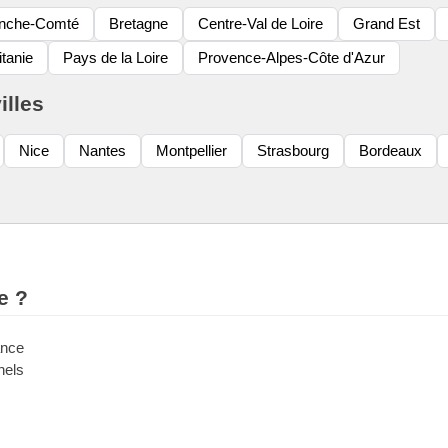
anche-Comté
Bretagne
Centre-Val de Loire
Grand Est
tanie
Pays de la Loire
Provence-Alpes-Côte d'Azur
illes
Nice
Nantes
Montpellier
Strasbourg
Bordeaux
e ?
ance
nels